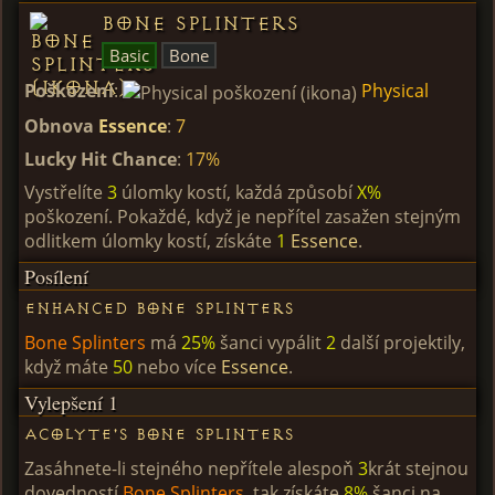
Bone Splinters
Basic
Bone
Poškození
:
Physical
Obnova
Essence
:
7
Lucky Hit Chance
:
17%
Vystřelíte
3
úlomky kostí, každá způsobí
X%
poškození. Pokaždé, když je nepřítel zasažen stejným
odlitkem úlomky kostí, získáte
1
Essence
.
Posílení
Enhanced Bone Splinters
Bone Splinters
má
25%
šanci vypálit
2
další projektily,
když máte
50
nebo více
Essence
.
Vylepšení 1
Acolyte's Bone Splinters
Zasáhnete-li stejného nepřítele alespoň
3
krát stejnou
dovedností
Bone Splinters
, tak získáte
8%
šanci na