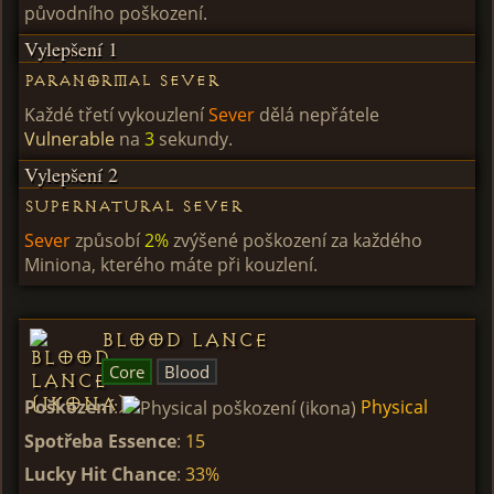
původního poškození.
Vylepšení 1
Paranormal Sever
Každé třetí vykouzlení
Sever
dělá nepřátele
Vulnerable
na
3
sekundy.
Vylepšení 2
Supernatural Sever
Sever
způsobí
2%
zvýšené poškození za každého
Miniona, kterého máte při kouzlení.
Blood Lance
Core
Blood
Poškození
:
Physical
Spotřeba Essence
:
15
Lucky Hit Chance
:
33%