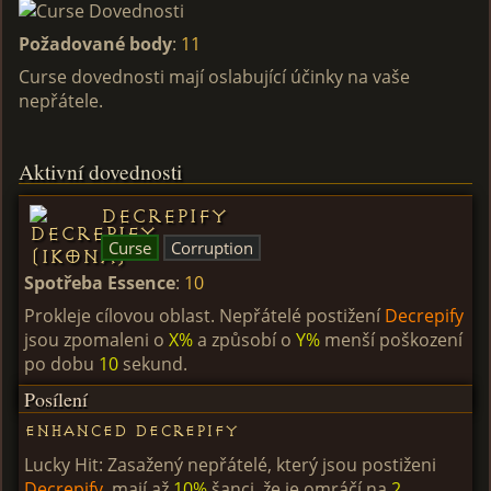
Požadované body
:
11
Curse dovednosti mají oslabující účinky na vaše
nepřátele.
Aktivní dovednosti
Decrepify
Curse
Corruption
Spotřeba Essence
:
10
Prokleje cílovou oblast. Nepřátelé postižení
Decrepify
jsou zpomaleni o
X%
a způsobí o
Y%
menší poškození
po dobu
10
sekund.
Posílení
Enhanced Decrepify
Lucky Hit: Zasažený nepřátelé, který jsou postiženi
Decrepify
, mají až
10%
šanci, že je omráčí na
2