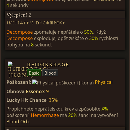
4
sekundy.
Vylepšení 2
Initiate's Decompose
Decompose
zpomaluje nepřátele o
50%
. Když
Decompose
exploduje, opět získáte o
30%
rychlosti
pohybu na
8
sekund.
Hemorrhage
Basic
Blood
Poškození
:
Physical
Obnova
Essence
:
9
Lucky Hit Chance
:
35%
Propíchnete nepřátelskou krev a způsobíte
X%
poškození.
Hemorrhage
má
20%
šanci na vytvoření
Blood Orb
.