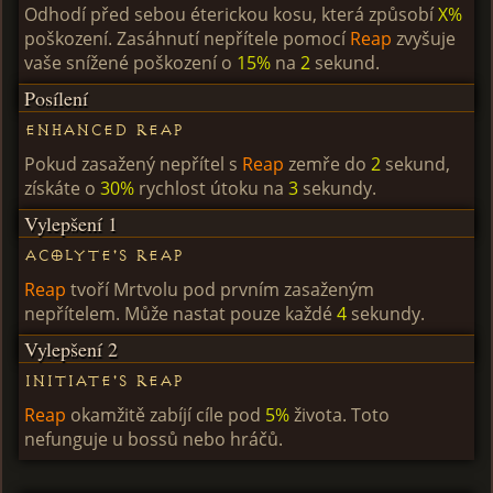
Odhodí před sebou éterickou kosu, která způsobí
X%
poškození. Zasáhnutí nepřítele pomocí
Reap
zvyšuje
vaše snížené poškození o
15%
na
2
sekund.
Posílení
Enhanced Reap
Pokud zasažený nepřítel s
Reap
zemře do
2
sekund,
získáte o
30%
rychlost útoku na
3
sekundy.
Vylepšení 1
Acolyte's Reap
Reap
tvoří Mrtvolu pod prvním zasaženým
nepřítelem. Může nastat pouze každé
4
sekundy.
Vylepšení 2
Initiate's Reap
Reap
okamžitě zabíjí cíle pod
5%
života. Toto
nefunguje u bossů nebo hráčů.