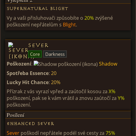
Supernatural Blight
Vy a vaši přisluhovači způsobíte o
20%
zvýšené
poškození nepřátelům s
Blight
.
Sever
Core
Darkness
Poškození
:
Shadow
Spotřeba Essence
:
20
Lucky Hit Chance
:
20%
Přízrak z vás vyrazí vpřed a zaútočil kosou za
X%
poškození, pak se k vám vrátil a znovu zaútočí za
Y%
poškození.
Posílení
Enhanced Sever
Sever
poškodí nepřátele podél své cesty za
75%