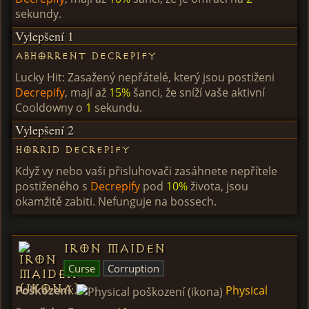
sekundy.
Vylepšení 1
Abhorrent Decrepify
Lucky Hit: Zasažený nepřátelé, který jsou postiženi
Decrepify
, mají až
15%
šanci, že sníží vaše aktivní
Cooldowny o
1
sekundu.
Vylepšení 2
Horrid Decrepify
Když vy nebo vaši přisluhovači zasáhnete nepřítele
postiženého s
Decrepify
pod
10%
života, jsou
okamžitě zabiti. Nefunguje na bossech.
Iron Maiden
Curse
Corruption
Poškození
:
Physical