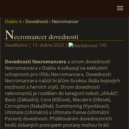
Diablo 4
› Dovednosti › Necromancer
N
ecromancer dovednosti
DeadKarlos | 13. dubna 2023 |
145
Dovednosti Necromancera
a strom dovedností
Necromancera v Diablu 4 odkazují na exkluzivní
schopnosti pro třídu Necromancera. Dovednosti
Necromancera nabízí hráčům širokou škálu bojových
možností a herních stylů. Strom dovedností
nekromantů je rozdělen do kategorií neboli „shluků“:
Basic (Základní), Core (Klíčové), Macabre (Děsivé),
Corruption (Nakažlivé), Summoning (Vyvolávací),
Ultimate (Ultimátní) a Ultimate Pasive (Ultimátní
Pasivní) dovednosti. Přidělováním dovednostních
bodů získaných postupem postavy mohou hráči