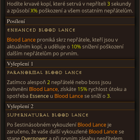
Hodíte krvavé kopí, které setrvá v nepříteli
3
sekundy
a způsobí
X%
poškození a všem ostatním nepřátelům.
Posílení
Enhanced Blood Lance
Blood Lance
proniká skrz nepřátele, kteří jsou v
aktuálním kopí, a uděluje o
10%
snížení poškození
dalším nepřátelům po prvním.
Vylepšení 1
Paranormal Blood Lance
Zatímco alespoň
2
nepřátelé nebo boss jsou
ovlivněni
Blood Lance
, získáte
15%
rychlost útoku a
spotřeba
Essence
u
Blood Lance
se sníží o
3
.
Vylepšení 2
Supernatural Blood Lance
Po šestinásobném vykouzlení
Blood Lance
je
zaručeno, že vaše další vykouzlené
Blood Lance
se
stane
Overpower
a při prvním zásahu nepřítelem