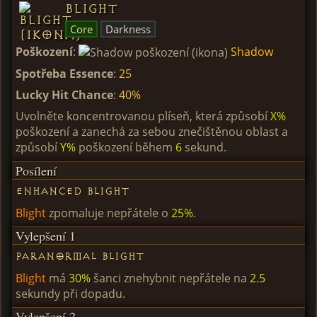
Blight
Core
Darkness
Poškození
:
Shadow
Spotřeba Essence
:
25
Lucky Hit Chance
:
40%
Uvolněte koncentrovanou plíseň, která způsobí
X%
poškození a zanechá za sebou znečištěnou oblast a
způsobí
Y%
poškození během
6
sekund.
Posílení
Enhanced Blight
Blight
zpomaluje nepřátele o
25%
.
Vylepšení 1
Paranormal Blight
Blight
má
30%
šanci znehybnit nepřátele na
2.5
sekundy při dopadu.
Vylepšení 2