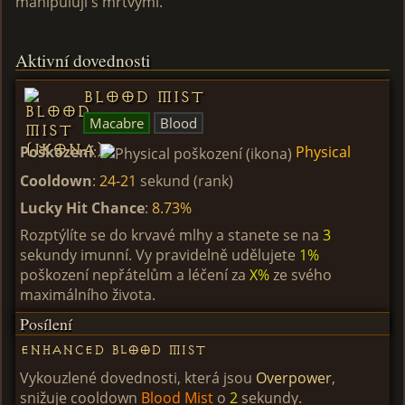
manipulují s mrtvými.
Aktivní dovednosti
Blood Mist
Macabre
Blood
Poškození
:
Physical
Cooldown
:
24-21
sekund (rank)
Lucky Hit Chance
:
8.73%
Rozptýlíte se do krvavé mlhy a stanete se na
3
sekundy imunní. Vy pravidelně udělujete
1%
poškození nepřátelům a léčení za
X%
ze svého
maximálního života.
Posílení
Enhanced Blood Mist
Vykouzlené dovednosti, která jsou
Overpower
,
snižuje cooldown
Blood Mist
o
2
sekundy.