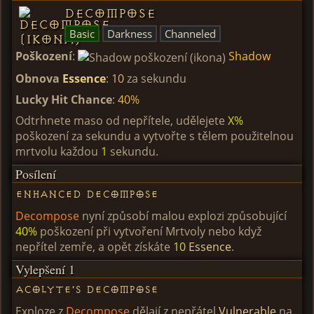
Decompose
Basic
Darkness
Channeled
Poškození
:
Shadow
Obnova
Essence
:
10
za sekundu
Lucky Hit Chance
:
40%
Odtrhnete maso od nepřítele, udělejete
X%
poškození za sekundu a vytvořte s tělem použitelnou
mrtvolu každou
1
sekundu.
Posílení
Enhanced Decompose
Decompose
nyní způsobí malou explozi způsobující
40%
poškození při vytvoření Mrtvoly nebo když
nepřítel zemře, a opět získáte
10
Essence
.
Vylepšení 1
Acolyte's Decompose
Exploze z
Decompose
dělají z nepřátel
Vulnerable
na