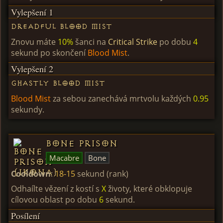
Vylepšení 1
Dreadful Blood Mist
Znovu máte
10%
šanci na
Critical Strike
po dobu
4
sekund po skončení
Blood Mist
.
Vylepšení 2
Ghastly Blood Mist
Blood Mist
za sebou zanechává mrtvolu každých
0.95
sekundy.
Bone Prison
Macabre
Bone
Cooldown
:
18-15
sekund (rank)
Odhaílte vězení z kostí s
X
životy, které obklopuje
cílovou oblast po dobu
6
sekund.
Posílení