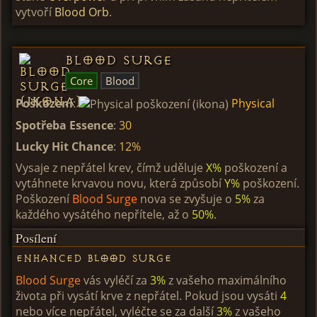
vytvoří
Blood Orb
.
Blood Surge
Core
Blood
Poškození
:
Physical
Spotřeba Essence
:
30
Lucky Hit Chance
:
12%
Vysaje z nepřátel krev, čímž uděluje
X%
poškození a
vytáhnete krvavou novu, která způsobí
Y%
poškození.
Poškození
Blood Surge
nova se zvyšuje o
5%
za
každého vysátého nepřítele, až o
50%
.
Posílení
Enhanced Blood Surge
Blood Surge
vás vyléčí za
3%
z vašeho maximálního
života při vysátí krve z nepřátel. Pokud jsou vysáti
4
nebo více nepřátel, vyléčte se za další
3%
z vašeho