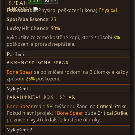
Core
Bone
Poškození
:
Physical
Spotřeba Essence
:
25
Lucky Hit Chance
:
50%
Vykouzlíte ze země kostěné kopí, které způsobí
X%
poškození a prorazí nepřátele.
Posílení
Enhanced Bone Spear
Bone Spear
se po zničení rozlomí na
3
úlomky a každý
způsobí
25%
poškození.
Vylepšení 1
Paranormal Bone Spear
Bone Spear
má o
5%
zvýšenou šanci na
Critical Strike
.
Pokud hlavní projektil
Bone Spear
bude
Critical Strike
,
po zničení vystřelí další
2
kostěné úlomky.
Vylepšení 2