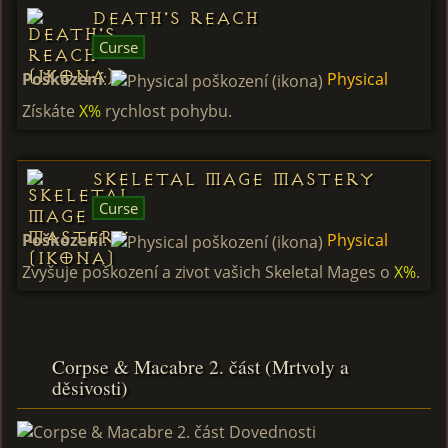
Death's Reach
Curse
Poškození
:
Physical
Získáte
X%
rychlost pohybu.
Skeletal Mage Mastery
Curse
Poškození
:
Physical
Zvyšuje poškození a zivot vašich Skeletal Mages o
X%
.
Corpse & Macabre 2. část (Mrtvoly a
děsivosti)