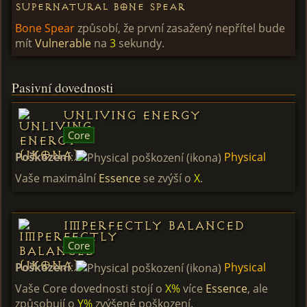
Supernatural Bone Spear
Bone Spear
způsobí, že první zasažený nepřítel bude
mít
Vulnerable
na
3
sekundy.
Pasivní dovednosti
Unliving Energy
Core
Poškození
:
Physical
Vaše maximální
Essence
se zvýší o
X
.
Imperfectly Balanced
Core
Poškození
:
Physical
Vaše Core dovednosti stojí o
X%
více
Essence
, ale
způsobují o
Y%
zvýšené poškození.