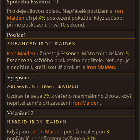
Spotřeba Essence
:
10
Prokleje cílovou oblast. Nepřátelé postižení s
Iron
Maiden
utrpí
X%
poškození pokaždé, když způsobí
přímé poškození. Trvá
10
sekund.
Posílení
Enhanced Iron Maiden
Iron Maiden
už nestojí
Essence
. Místo toho získáte
5
Essence
za každého prokletého nepřítele. Nefunguje
s nepřáteli, kteří jsou již prokleti s
Iron Maiden
.
Vylepšení 1
Abhorrent Iron Maiden
Uzdravíte se za
7%
z vašeho maximálního života, když
nepřítel zemře při zasažení
Iron Maiden
.
Vylepšení 2
Horrid Iron Maiden
Když jsou s
Iron Maiden
postiženi alespoň
3
nepřátelé, je poškození zvýšené o
30%
.