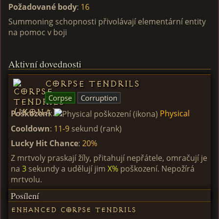
Požadované body
:
16
Summoning schopnosti přivolávají elementární entity
na pomoc v boji
Aktivní dovednosti
Corpse Tendrils
Corpse
Corruption
Poškození
:
Physical
Cooldown
:
11-9
sekund (rank)
Lucky Hit Chance
:
20%
Z mrtvoly praskají žíly, přitahují nepřátele, omračují je
na
3
sekundy a udělují jim
X%
poškození. Nepožírá
mrtvolu.
Posílení
Enhanced Corpse Tendrils