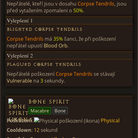
Nepřátelé, kteří jsou v dosahu
Corpse Tendrils
, jsou
před vytažením zpomaleni o
50%
.
Vylepšení 1
Blighted Corpse Tendrils
Corpse Tendrils
má
35%
šanci, že při poškození
nepřátel upustí
Blood Orb
.
Vylepšení 2
Plagued Corpse Tendrils
Nepřátelé poškození
Corpse Tendrils
se stávají
Vulnerable
na
3
sekundy.
Bone Spirit
Macabre
Bone
Poškození
:
Physical
Cooldown
:
12
sekund