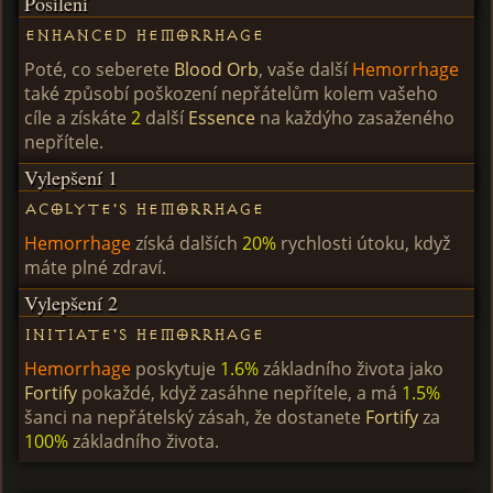
Posílení
Enhanced Hemorrhage
Poté, co seberete
Blood Orb
, vaše další
Hemorrhage
také způsobí poškození nepřátelům kolem vašeho
cíle a získáte
2
další
Essence
na každýho zasaženého
nepřítele.
Vylepšení 1
Acolyte's Hemorrhage
Hemorrhage
získá dalších
20%
rychlosti útoku, když
máte plné zdraví.
Vylepšení 2
Initiate's Hemorrhage
Hemorrhage
poskytuje
1.6%
základního života jako
Fortify
pokaždé, když zasáhne nepřítele, a má
1.5%
šanci na nepřátelský zásah, že dostanete
Fortify
za
100%
základního života.