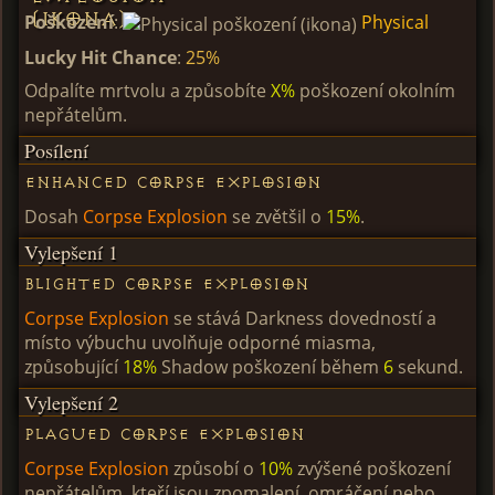
Poškození
:
Physical
Lucky Hit Chance
:
25%
Odpalíte mrtvolu a způsobíte
X%
poškození okolním
nepřátelům.
Posílení
Enhanced Corpse Explosion
Dosah
Corpse Explosion
se zvětšil o
15%
.
Vylepšení 1
Blighted Corpse Explosion
Corpse Explosion
se stává Darkness dovedností a
místo výbuchu uvolňuje odporné miasma,
způsobující
18%
Shadow poškození během
6
sekund.
Vylepšení 2
Plagued Corpse Explosion
Corpse Explosion
způsobí o
10%
zvýšené poškození
nepřátelům, kteří jsou zpomalení, omráčení nebo